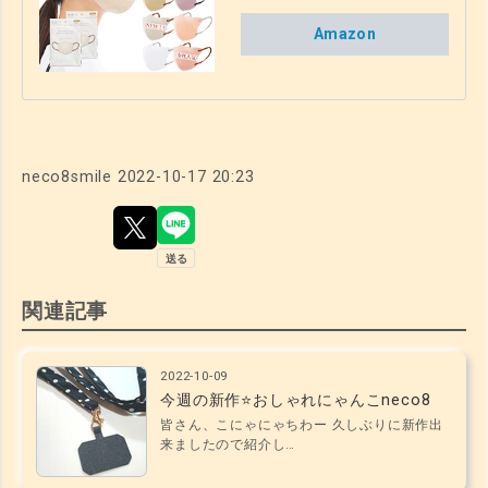
スク バイカラー マスク カ
ラー ３D マスク 立体 くち
Amazon
ばし マスク 使い捨て 小顔
チークマスク 耳が痛くなら
ない （10枚×2パック） カ
ラーマスク (オールドレー
ス, バイカラーC)
neco8smile
2022-10-17 20:23
関連記事
2022-10-09
今週の新作⭐おしゃれにゃんこneco8
皆さん、こにゃにゃちわー 久しぶりに新作出
来ましたので紹介し…