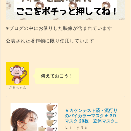
※ブログの中にお借りした映像が含まれています
公表された著作物に限り使用しています
備えておこう！
さるちゃん
★カケンテスト済・流行り
のバイカラーマスク★３D
マスク 20枚 立体マスク
不織布 血色マスク 不織布マ
ＬｉｌｙＮａ